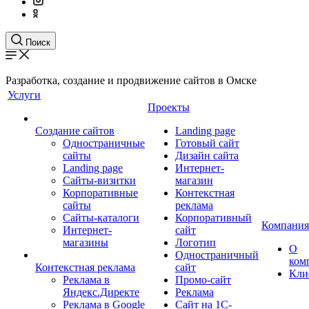
Поиск
Разработка, создание и продвижение сайтов в Омске
Услуги
Проекты
Создание сайтов
Landing page
Одностраничные
Готовый сайт
сайты
Дизайн сайта
Landing page
Интернет-
Сайты-визитки
магазин
Корпоративные
Контекстная
сайты
реклама
Сайты-каталоги
Корпоративный
Компания
Интернет-
сайт
магазины
Логотип
О
Одностраничный
ком
Контекстная реклама
сайт
Кли
Реклама в
Промо-сайт
Яндекс.Директе
Реклама
Реклама в Google
Сайт на 1С-