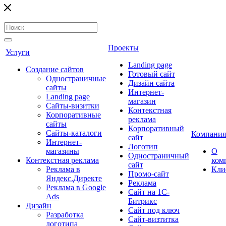
Проекты
Услуги
Landing page
Создание сайтов
Готовый сайт
Одностраничные
Дизайн сайта
сайты
Интернет-
Landing page
магазин
Сайты-визитки
Контекстная
Корпоративные
реклама
сайты
Корпоративный
Сайты-каталоги
Компания
сайт
Интернет-
Логотип
магазины
О
Одностраничный
Контекстная реклама
ком
сайт
Реклама в
Кли
Промо-сайт
Яндекс.Директе
Реклама
Реклама в Google
Сайт на 1С-
Ads
Битрикс
Дизайн
Сайт под ключ
Разработка
Сайт-визтитка
логотипа