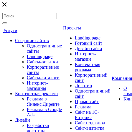
Проекты
Услуги
Landing page
Создание сайтов
Готовый сайт
Одностраничные
Дизайн сайта
сайты
Интернет-
Landing page
магазин
Сайты-визитки
Контекстная
Корпоративные
реклама
сайты
Корпоративный
Сайты-каталоги
Компания
сайт
Интернет-
Логотип
магазины
О
Одностраничный
Контекстная реклама
ком
сайт
Реклама в
Кли
Промо-сайт
Яндекс.Директе
Реклама
Реклама в Google
Сайт на 1С-
Ads
Битрикс
Дизайн
Сайт под ключ
Разработка
Сайт-визтитка
логотипа