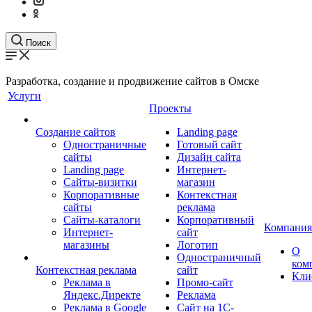
Поиск
Разработка, создание и продвижение сайтов в Омске
Услуги
Проекты
Создание сайтов
Landing page
Одностраничные
Готовый сайт
сайты
Дизайн сайта
Landing page
Интернет-
Сайты-визитки
магазин
Корпоративные
Контекстная
сайты
реклама
Сайты-каталоги
Корпоративный
Компания
Интернет-
сайт
магазины
Логотип
О
Одностраничный
ком
Контекстная реклама
сайт
Кли
Реклама в
Промо-сайт
Яндекс.Директе
Реклама
Реклама в Google
Сайт на 1С-