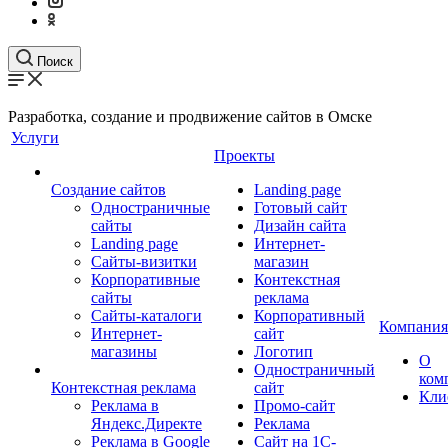
Поиск
Разработка, создание и продвижение сайтов в Омске
Услуги
Проекты
Создание сайтов
Landing page
Одностраничные
Готовый сайт
сайты
Дизайн сайта
Landing page
Интернет-
Сайты-визитки
магазин
Корпоративные
Контекстная
сайты
реклама
Сайты-каталоги
Корпоративный
Компания
Интернет-
сайт
магазины
Логотип
О
Одностраничный
ком
Контекстная реклама
сайт
Кли
Реклама в
Промо-сайт
Яндекс.Директе
Реклама
Реклама в Google
Сайт на 1С-