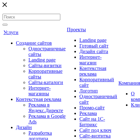
Проекты
Услуги
Landing page
Создание сайтов
Готовый сайт
Одностраничные
Дизайн сайта
сайты
Интернет-
Landing page
магазин
Сайты-визитки
Контекстная
Корпоративные
реклама
сайты
Корпоративный
Сайты-каталоги
Компания
сайт
Интернет-
Логотип
магазины
О
Одностраничный
Контекстная реклама
ком
сайт
Реклама в
Кли
Промо-сайт
Яндекс.Директе
Реклама
Реклама в Google
Сайт на 1С-
Ads
Битрикс
Дизайн
Сайт под ключ
Разработка
Сайт-визтитка
логотипа