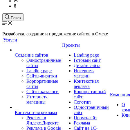
Поиск
Разработка, создание и продвижение сайтов в Омске
Услуги
Проекты
Создание сайтов
Landing page
Одностраничные
Готовый сайт
сайты
Дизайн сайта
Landing page
Интернет-
Сайты-визитки
магазин
Корпоративные
Контекстная
сайты
реклама
Сайты-каталоги
Корпоративный
Компания
Интернет-
сайт
магазины
Логотип
О
Одностраничный
ком
Контекстная реклама
сайт
Кли
Реклама в
Промо-сайт
Яндекс.Директе
Реклама
Реклама в Google
Сайт на 1С-