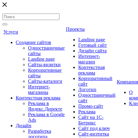
Проекты
Услуги
Landing page
Создание сайтов
Готовый сайт
Одностраничные
Дизайн сайта
сайты
Интернет-
Landing page
магазин
Сайты-визитки
Контекстная
Корпоративные
реклама
сайты
Корпоративный
Сайты-каталоги
Компания
сайт
Интернет-
Логотип
магазины
О
Одностраничный
Контекстная реклама
ком
сайт
Реклама в
Кли
Промо-сайт
Яндекс.Директе
Реклама
Реклама в Google
Сайт на 1С-
Ads
Битрикс
Дизайн
Сайт под ключ
Разработка
Сайт-визтитка
логотипа